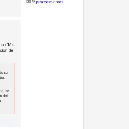
procedimientos
na ("Mis
cción de
do su
dor.
ma) se
n del
a