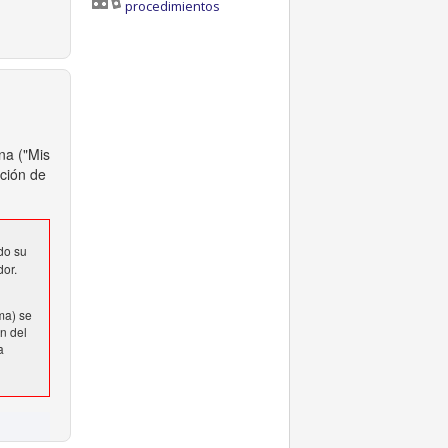
procedimientos
na ("Mis
cción de
do su
dor.
ma) se
n del
a